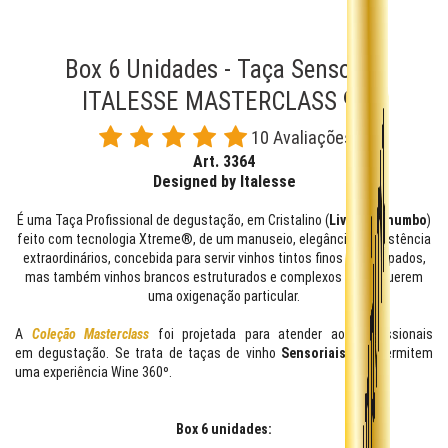
Box 6 Unidades - Taça Sensorial
ITALESSE MASTERCLASS 90
10 Avaliações
Art. 3364
Designed by Italesse
É uma Taça Profissional de degustação, em Cristalino (
Livre de chumbo
)
feito com tecnologia Xtreme®, de um manuseio, elegância e resistência
extraordinários, concebida para servir vinhos tintos finos e encorpados,
mas também vinhos brancos estruturados e complexos que requerem
uma oxigenação particular.
A
Coleção Masterclass
foi projetada para atender aos profissionais
em degustação. Se trata de taças de vinho
Sensoriais
que permitem
uma experiência Wine 360º.
Box 6 unidades: