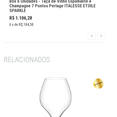
Box 6 Unidades - Taça de Vinho Espumante e
B
Champagne 7 Pontos Perlage ITALESSE ETOILE
SPARKLE
R$ 1.106,28
6
6
x de
R$ 184,38
RELACIONADOS