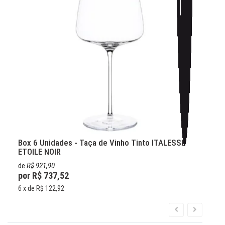
Box 6 Unidades - Taça de Vinho Tinto ITALESSE
B
ETOILE NOIR
de
R$ 921,90
por R$
737,52
6
6
x de
R$ 122,92