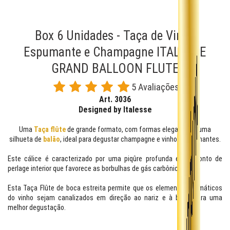
Box 6 Unidades - Taça de Vinho
Espumante e Champagne ITALESSE
GRAND BALLOON FLUTE
5 Avaliações
Art. 3036
Designed by Italesse
Uma
Taça f
lûte
de grande formato, com formas elegantes e uma
silhueta de
balão
, ideal para degustar champagne e vinhos espumantes.
Este cálice é caracterizado por uma piqûre profunda e um ponto de
perlage interior que favorece as borbulhas de gás carbônico.
Esta Taça Flûte de boca estreita permite que os elementos aromáticos
do vinho sejam canalizados em direção ao nariz e à boca para uma
melhor degustação.