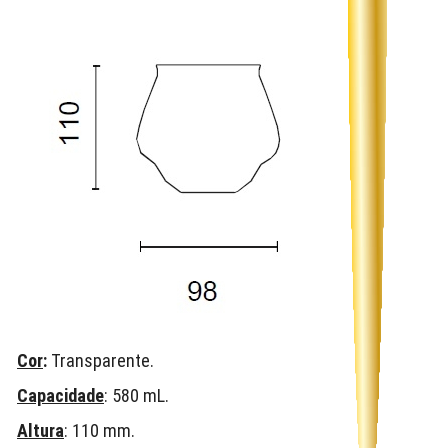
Cor
:
Transparente.
Capacidade
: 580 mL.
Altura
: 110 mm.