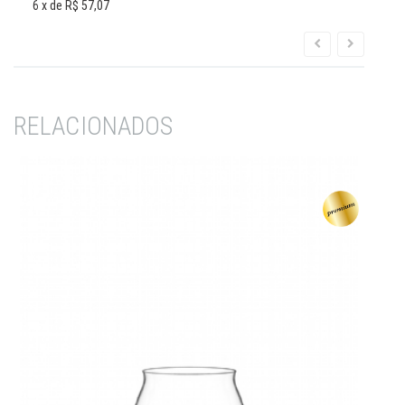
6
x de
R$ 57,07
6
RELACIONADOS