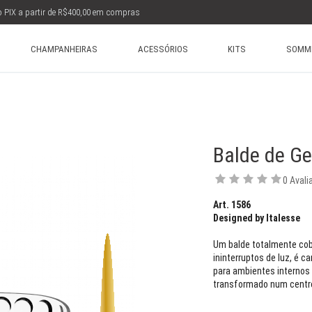
 PIX a partir de R$400,00 em compras
CHAMPANHEIRAS
ACESSÓRIOS
KITS
SOMME
Balde de G
0 Aval
Art. 1586
Designed by Italesse
Um balde totalmente cobe
ininterruptos de luz, é c
para ambientes internos 
transformado num centro 