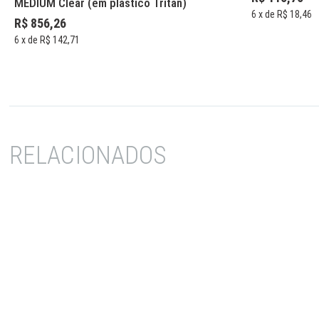
MEDIUM Clear (em plástico Tritan)
6
x de
R$ 18,46
R$ 856,26
6
x de
R$ 142,71
RELACIONADOS