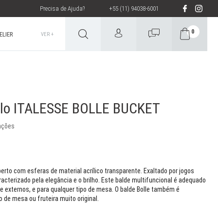
Precisa de Ajuda?
+55 (11) 94038-6001
0
LIER
VER +
elo ITALESSE BOLLE BUCKET
iações
rto com esferas de material acrílico transparente. Exaltado por jogos
aracterizado pela elegância e o brilho. Este balde multifuncional é adequado
e externos, e para qualquer tipo de mesa. O balde Bolle também é
de mesa ou fruteira muito original.