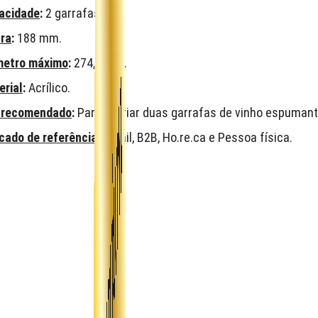
acidade
:
2 garrafas.
ura
:
188 mm.
metro máximo
:
274,9 mm.
erial
:
Acrílico.
 recomendado
:
Para esfriar duas garrafas de vinho espumant
cado de referência
:
Retail, B2B, Ho.re.ca e Pessoa física.