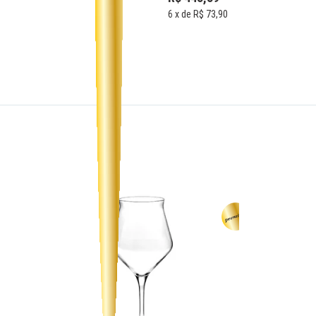
6
x de
R$ 73,90