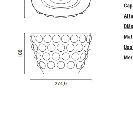
Cap
Alt
Diá
Mat
Uso
Mer