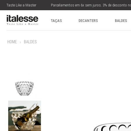
Taste Like a Master
Parcelamentos em 6x sem juros. 3% de desconto no
TAÇAS
DECANTERS
BALDES
HOME
BALDES