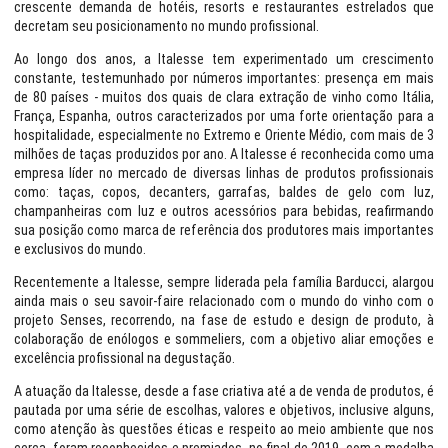
crescente demanda de hotéis, resorts e restaurantes estrelados que
decretam seu posicionamento no mundo profissional.
Ao longo dos anos, a Italesse tem experimentado um crescimento
constante, testemunhado por números importantes: presença em mais
de 80 países - muitos dos quais de clara extração de vinho como Itália,
França, Espanha, outros caracterizados por uma forte orientação para a
hospitalidade, especialmente no Extremo e Oriente Médio, com mais de 3
milhões de taças produzidos por ano. A Italesse é reconhecida como uma
empresa líder no mercado de diversas linhas de produtos profissionais
como: taças, copos, decanters, garrafas, baldes de gelo com luz,
champanheiras com luz e outros acessórios para bebidas, reafirmando
sua posição como marca de referência dos produtores mais importantes
e exclusivos do mundo.
Recentemente a Italesse, sempre liderada pela família Barducci, alargou
ainda mais o seu savoir-faire relacionado com o mundo do vinho com o
projeto Senses, recorrendo, na fase de estudo e design de produto, à
colaboração de enólogos e sommeliers, com a objetivo aliar emoções e
excelência profissional na degustação.
A atuação da Italesse, desde a fase criativa até a de venda de produtos, é
pautada por uma série de escolhas, valores e objetivos, inclusive alguns,
como atenção às questões éticas e respeito ao meio ambiente que nos