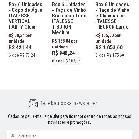
Box 6 Unidades
Box 6 Unidades
Box 6 Unidades
- Copo de Água
- Taça de Vinho
- Taça de Vinho
ITALESSE
Branco ou Tinto
e Champagne
VERTICAL
ITALESSE
ITALESSE
PARTY Clear
TIBURON
TIBURON Large
Medium
R$ 70,24 por
R$ 175,60 por
R$ 158,04 por
unidade
unidade
R$ 421,44
R$ 1.053,60
unidade
R$ 948,24
6
x de
R$ 70,24
6
x de
R$ 175,60
6
x de
R$ 158,04
Receba nossa newsletter
Cadastre seu e-mail e celular para ficar por dentro de todas as nossas
novidades e promoções.