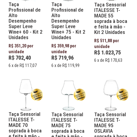
Taça
Taça
Taça Sensorial
Profissional de
Profissional de
ITALESSE T-
Alto
Alto
MADE 55
Desempenho
Desempenho
soprada à boca
Super Leve
Super Leve
e feita à mão -
Wine+ 60 - Kit 2
Wine+ 75 - Kit 2
Kit 2 Unidades
Unidades
Unidades
R$ 511,88 por
R$ 351,20 por
R$ 359,98 por
unidade
unidade
unidade
R$ 1.023,75
R$ 702,40
R$ 719,96
6
x de
R$ 170,63
6
x de
R$ 117,07
6
x de
R$ 119,99
Taça Sensorial
Taça Sensorial
Taça Sensorial
ITALESSE T-
ITALESSE T-
ITALESSE T-
MADE 70
MADE 75
MADE 95
soprada à boca
soprada à boca
OSLAVIA
e feita à mão -
e feita à mão -
soprada à boca